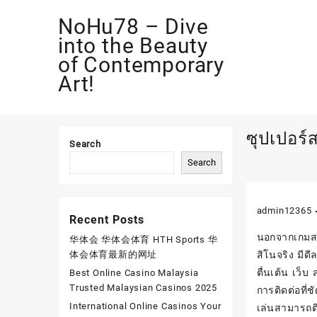
Skip
NoHu78 – Dive
to
content
into the Beauty
of Contemporary
Art!
ซุปเปอร์
Search
Search
admin12365
Recent Posts
นอกจากเกมสล็
华体会 华体会体育 HTH Sports 华
体会体育最新的网址
สิโนจริง มีด
ตื่นเต้น เว็บ
Best Online Casino Malaysia
Trusted Malaysian Casinos 2025
การติดต่อที่
International Online Casinos Your
เล่นสามารถติ