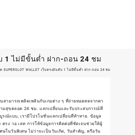
1 ไม่มีขั้นต่ำ ฝาก-ถอน 24 ชม
อต SUPERSLOT WALLET เว็บตรงอันดับ 1 ไม่มีขั้นต่ำ ฝาก-ถอน 24 ชม
ล่นสามารถเพลิดเพลินกับเกมต่าง ๆ ที่ถ่ายทอดสดจากคา
้มีความสุขตลอด 24 ชม. แลกเปลี่ยนและรับประสบการณ์ที่
มบูรณ์แบบ, เรามีโปรโมชั่นแลกเปลี่ยนที่ท้าทาย. ข้อมูล
 ตรง วอ เลท การให้ข้อมูลการติดต่อที่ชัดเจนช่วยให้ผู้
ในวันพิเศษ ไม่ว่าจะเป็นวันเกิด, วันสำคัญ, หรือวัน