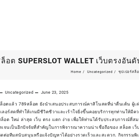
สล็อต SUPERSLOT WALLET เว็บตรงอันดับ 
Home
Uncategorized
ซุปเปอร์สล็
Uncategorized
June 23, 2025
อตแล้ว 789สล็อต ยังนำเสนอประสบการณ์คาสิโนสดที่น่าตื่นเต้น ผู้เ
ีลเลอร์สดที่ทำให้เกมมีชีวิตชีวาและเร้าใจยิ่งขึ้นคอยบริการทุกท่านให
 สล็อต ใหม่ ล่าสุด เว็บ ตรง แตก ง่าย เพื่อให้ท่านได้รับประสบการณ์ที่ส
ชัดเจนเป็นอีกปัจจัยที่สำคัญในการพิจารณาความน่าเชื่อถือของ สล็อต เว็บ
ดต่อทีมสนับสนุนหรือแจ้งปัญหาได้อย่างรวดเร็วและสะดวก. กิจกรรมพิเศษ