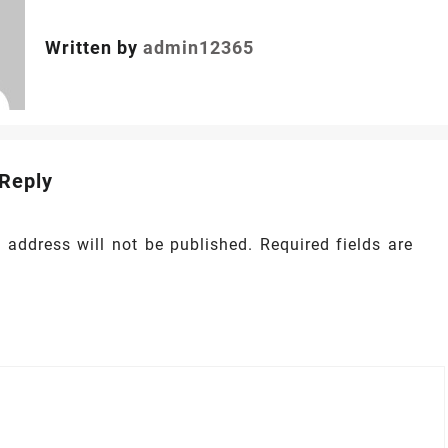
on
Written by
admin12365
Reply
 address will not be published.
Required fields are