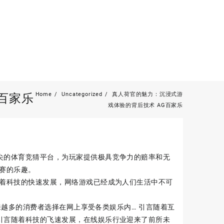
Home
Uncategorized
真人荷官的魅力：沉浸式游
百家乐
戏体验的背后技术 AG百家乐
尖的体育竞猜平台，为玩家提供极具竞争力的赔率和无
观赛的乐趣。
随着科技的快速发展，网络游戏已经成为人们生活中不可
。
越多的消费者选择在网上享受各类娱乐内… 引言随着互
引言随着科技的飞速发展，在线娱乐行业迎来了前所未