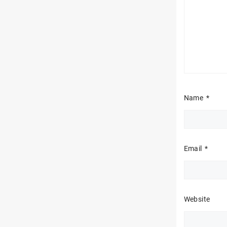
Name
*
Email
*
Website