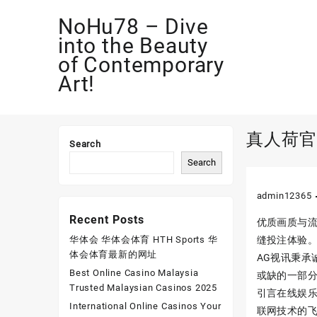
Skip
NoHu78 – Dive
to
content
into the Beauty
of Contemporary
Art!
真人荷官
Search
Search
admin12365
Recent Posts
优质画质与
华体会 华体会体育 HTH Sports 华
缝投注体验。
体会体育最新的网址
AG视讯秉承
Best Online Casino Malaysia
或缺的一部分
Trusted Malaysian Casinos 2025
引言在线娱乐
International Online Casinos Your
联网技术的